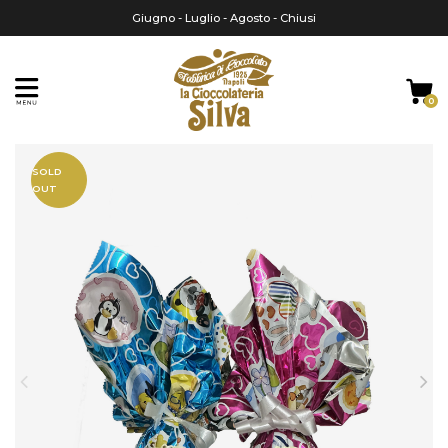
Giugno - Luglio - Agosto - Chiusi
0
Home
Uova di Pasqua
Ovetti di cioccolato
SOLD
OUT