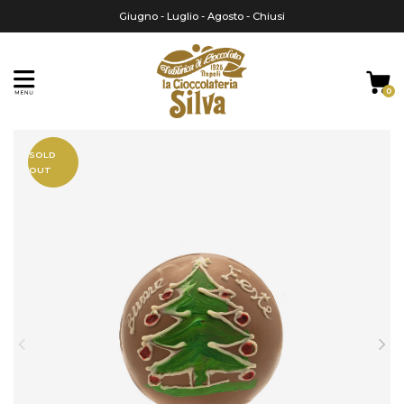
Giugno - Luglio - Agosto - Chiusi
0
Home
Regali di Natale
Palline di Natale decorate
SOLD
OUT