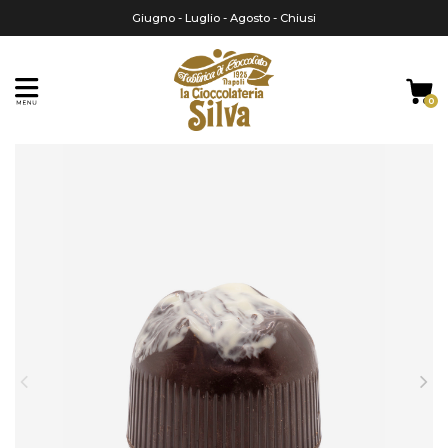
Giugno - Luglio - Agosto - Chiusi
0
Home
Regali di Natale
Panettoncino di cioccolato (forma)