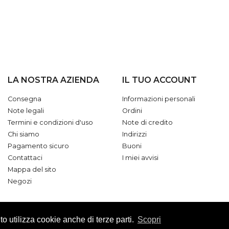
LA NOSTRA AZIENDA
IL TUO ACCOUNT
Consegna
Informazioni personali
Note legali
Ordini
Termini e condizioni d'uso
Note di credito
Chi siamo
Indirizzi
Pagamento sicuro
Buoni
Contattaci
I miei avvisi
Mappa del sito
Negozi
o utilizza cookie anche di terze parti.
Scopri
Made with ❤ by
Cactus Farm srl