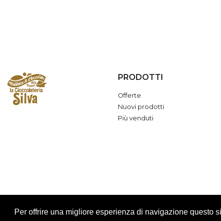
PRODOTTI
Offerte
Nuovi prodotti
Più venduti
Per offrire una migliore esperienza di navigazione questo sit
Cioccolateria Silva - P.Iva 04973811211 - ® Copyright 2023 All Rights Reserved | 