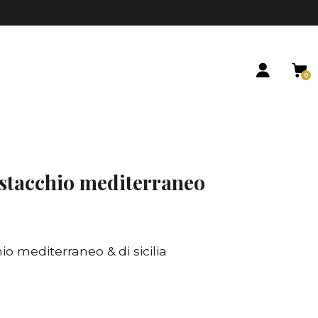
0
istacchio mediterraneo
o mediterraneo & di sicilia